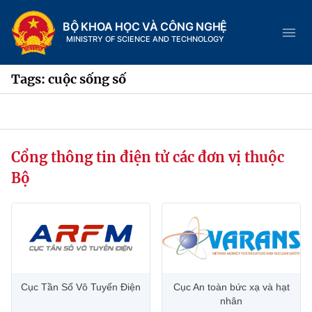
BỘ KHOA HỌC VÀ CÔNG NGHỆ
MINISTRY OF SCIENCE AND TECHNOLOGY
Tags: cuộc sống số
Danh mục
Cổng thông tin điện tử các đơn vị thuộc
Trang chủ
Bộ
Giới thiệu
Chức năng nhiệm vụ
Tin tức sự kiện
Dịch vụ công
Cơ cấu tổ chức
Khoa học và Công nghệ
Cục Tần Số Vô Tuyến Điện
Cục An toàn bức xạ và hạt
Hệ thống văn bản
Lịch sử phát triển
Đổi mới sáng tạo
nhân