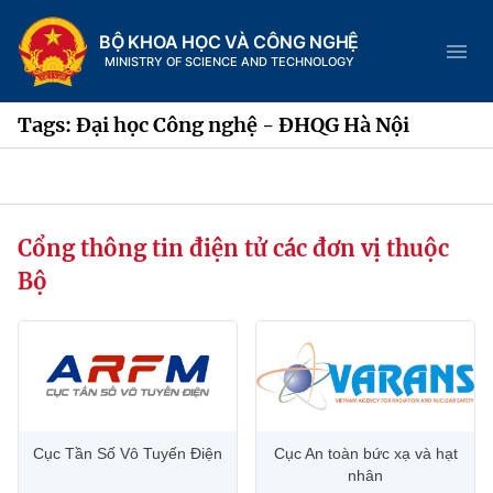
BỘ KHOA HỌC VÀ CÔNG NGHỆ
MINISTRY OF SCIENCE AND TECHNOLOGY
Tags: Đại học Công nghệ - ĐHQG Hà Nội
Danh mục
Cổng thông tin điện tử các đơn vị thuộc
Trang chủ
Bộ
Giới thiệu
Chức năng nhiệm vụ
Tin tức sự kiện
Dịch vụ công
Cơ cấu tổ chức
Khoa học và Công nghệ
Cục Tần Số Vô Tuyến Điện
Cục An toàn bức xạ và hạt
Hệ thống văn bản
Lịch sử phát triển
Đổi mới sáng tạo
nhân