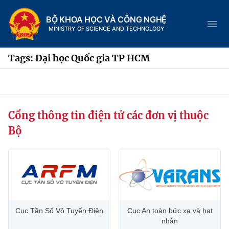
BỘ KHOA HỌC VÀ CÔNG NGHỆ
MINISTRY OF SCIENCE AND TECHNOLOGY
Tags: Đại học Quốc gia TP HCM
Danh mục
Cổng thông tin điện tử các đơn vị thuộc
Trang chủ
Bộ
Giới thiệu
Chức năng nhiệm vụ
Tin tức sự kiện
Dịch vụ công
Cơ cấu tổ chức
Khoa học và Công nghệ
Cục Tần Số Vô Tuyến Điện
Cục An toàn bức xạ và hạt
Hệ thống văn bản
Lịch sử phát triển
Đổi mới sáng tạo
nhân