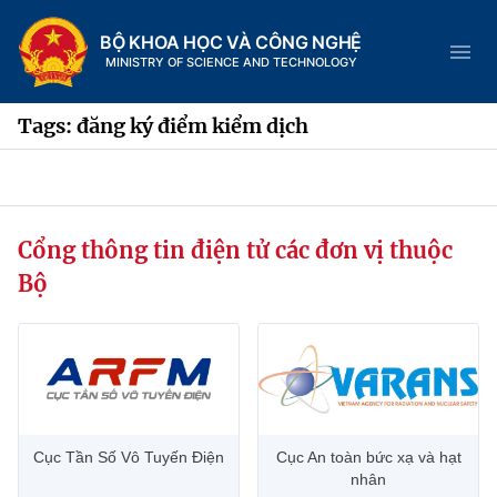
BỘ KHOA HỌC VÀ CÔNG NGHỆ
MINISTRY OF SCIENCE AND TECHNOLOGY
Tags: đăng ký điểm kiểm dịch
Danh mục
Cổng thông tin điện tử các đơn vị thuộc
Trang chủ
Bộ
Giới thiệu
Chức năng nhiệm vụ
Tin tức sự kiện
Dịch vụ công
Cơ cấu tổ chức
Khoa học và Công nghệ
Cục Tần Số Vô Tuyến Điện
Cục An toàn bức xạ và hạt
Hệ thống văn bản
Lịch sử phát triển
Đổi mới sáng tạo
nhân