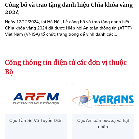
Công bố và trao tặng danh hiệu Chìa khóa vàng
MST IOFFICE
Văn bản QPPL
Sở Khoa học và Công nghệ
Chuyển đổi số
2024
THỐNG KÊ
Ngày 12/12/2024, tại Hà Nội, Lễ công bố và trao tặng danh hiệu
Văn bản chỉ đạo điều hành
Bưu chính, Viễn thông
Chìa khóa vàng 2024 đã được Hiệp hội An toàn thông tin (ATTT)
Việt Nam (VNISA) tổ chức trang trọng để vinh danh các...
Multimedia
Khoa học và Công nghệ
Lấy ý kiến người dân về dự thảo VBQPPL
Sở hữu trí tuệ
THƯ ĐIỆN TỬ
Đổi mới sáng tạo
Tiêu chuẩn, đo lường, chất lượng
Cổng thông tin điện tử các đơn vị thuộc
Khác
Chuyển đổi số
Năng lượng nguyên tử
Bộ
Videos
Bưu chính, Viễn thông
Tin tổng hợp
Infographic
Sở hữu trí tuệ
Tin địa phương
Ảnh
Tiêu chuẩn, đo lường, chất lượng
Voice
Cục Tần Số Vô Tuyến Điện
Cục An toàn bức xạ và hạt
nhân
Năng lượng nguyên tử
Nhiệm vụ trọng tâm