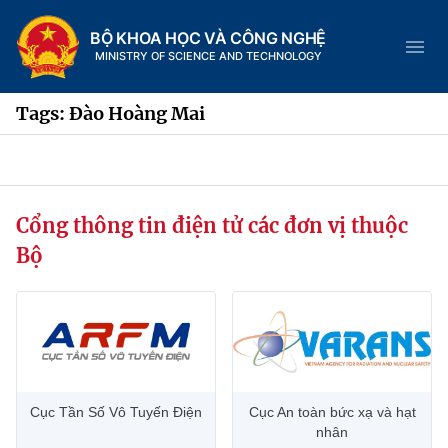
BỘ KHOA HỌC VÀ CÔNG NGHỆ
MINISTRY OF SCIENCE AND TECHNOLOGY
Tags: Đào Hoàng Mai
Danh mục
Cổng thông tin điện tử các đơn vị thuộc
Trang chủ
Bộ
Giới thiệu
Chức năng nhiệm vụ
Tin tức sự kiện
Dịch vụ công
Cơ cấu tổ chức
Khoa học và Công nghệ
Cục Tần Số Vô Tuyến Điện
Cục An toàn bức xạ và hạt
Hệ thống văn bản
Lịch sử phát triển
Đổi mới sáng tạo
nhân