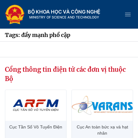
BỘ KHOA HỌC VÀ CÔNG NGHỆ
MINISTRY OF SCIENCE AND TECHNOLOGY
Tags: đẩy mạnh phổ cập
Danh mục
Cổng thông tin điện tử các đơn vị thuộc
Trang chủ
Bộ
Giới thiệu
Chức năng nhiệm vụ
Tin tức sự kiện
Dịch vụ công
Cơ cấu tổ chức
Khoa học và Công nghệ
Cục Tần Số Vô Tuyến Điện
Cục An toàn bức xạ và hạt
Hệ thống văn bản
Lịch sử phát triển
Đổi mới sáng tạo
nhân