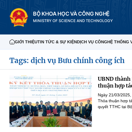
BỘ KHOA HỌC VÀ CÔNG NGHỆ
MINISTRY OF SCIENCE AND TECHNOLOGY
GIỚI THIỆU
TIN TỨC & SỰ KIỆN
DỊCH VỤ CÔNG
HỆ THỐNG 
Tags: dịch vụ Bưu chính công ích
UBND thành p
thuận hợp tá
Ngày 21/03/2025,
Thỏa thuận hợp tá
quyết TTHC tại Bộ