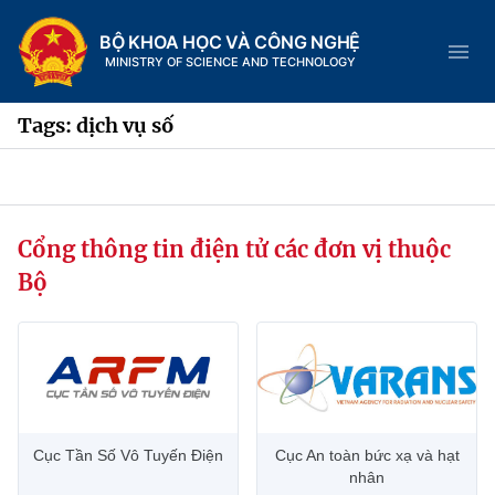
BỘ KHOA HỌC VÀ CÔNG NGHỆ
MINISTRY OF SCIENCE AND TECHNOLOGY
Tags: dịch vụ số
Danh mục
Cổng thông tin điện tử các đơn vị thuộc
Trang chủ
Bộ
Giới thiệu
Chức năng nhiệm vụ
Tin tức sự kiện
Dịch vụ công
Cơ cấu tổ chức
Khoa học và Công nghệ
Cục Tần Số Vô Tuyến Điện
Cục An toàn bức xạ và hạt
Hệ thống văn bản
Lịch sử phát triển
Đổi mới sáng tạo
nhân