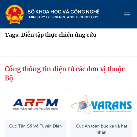
BỘ KHOA HỌC VÀ CÔNG NGHỆ
MINISTRY OF SCIENCE AND TECHNOLOGY
Tags: Diễn tập thực chiến ứng cứu
Danh mục
Cổng thông tin điện tử các đơn vị thuộc
Trang chủ
Bộ
Giới thiệu
Chức năng nhiệm vụ
Tin tức sự kiện
Dịch vụ công
Cơ cấu tổ chức
Khoa học và Công nghệ
Cục Tần Số Vô Tuyến Điện
Cục An toàn bức xạ và hạt
Hệ thống văn bản
Lịch sử phát triển
Đổi mới sáng tạo
nhân