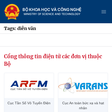
BỘ KHOA HỌC VÀ CÔNG NGHỆ
MINISTRY OF SCIENCE AND TECHNOLOGY
Tags: diễn văn
Danh mục
Cổng thông tin điện tử các đơn vị thuộc
Trang chủ
Bộ
Giới thiệu
Chức năng nhiệm vụ
Tin tức sự kiện
Dịch vụ công
Cơ cấu tổ chức
Khoa học và Công nghệ
Cục Tần Số Vô Tuyến Điện
Cục An toàn bức xạ và hạt
Hệ thống văn bản
Lịch sử phát triển
Đổi mới sáng tạo
nhân