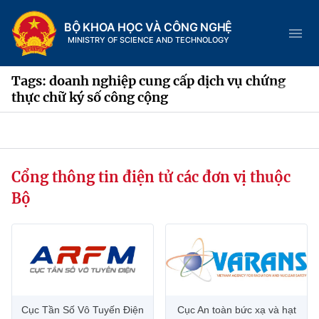
BỘ KHOA HỌC VÀ CÔNG NGHỆ
MINISTRY OF SCIENCE AND TECHNOLOGY
Tags: doanh nghiệp cung cấp dịch vụ chứng
thực chữ ký số công cộng
Danh mục
Trang chủ
Cổng thông tin điện tử các đơn vị thuộc
Bộ
Giới thiệu
Chức năng nhiệm vụ
Tin tức sự kiện
Dịch vụ công
Cơ cấu tổ chức
Khoa học và Công nghệ
Hệ thống văn bản
Lịch sử phát triển
Đổi mới sáng tạo
Cục Tần Số Vô Tuyến Điện
Cục An toàn bức xạ và hạt