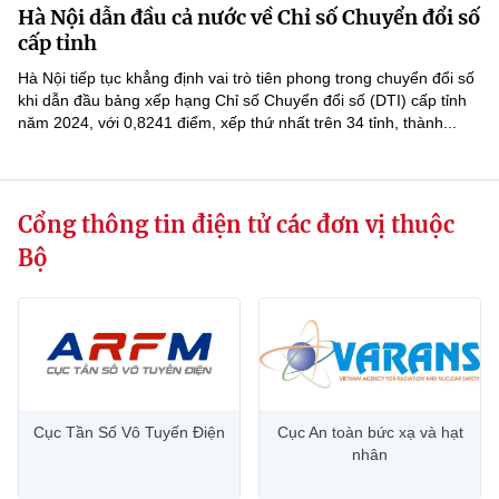
Hà Nội dẫn đầu cả nước về Chỉ số Chuyển đổi số
MST IOFFICE
Văn bản QPPL
Sở Khoa học và Công nghệ
Chuyển đổi số
cấp tỉnh
THỐNG KÊ
Hà Nội tiếp tục khẳng định vai trò tiên phong trong chuyển đổi số
Văn bản chỉ đạo điều hành
Bưu chính, Viễn thông
khi dẫn đầu bảng xếp hạng Chỉ số Chuyển đổi số (DTI) cấp tỉnh
năm 2024, với 0,8241 điểm, xếp thứ nhất trên 34 tỉnh, thành...
Multimedia
Khoa học và Công nghệ
Lấy ý kiến người dân về dự thảo VBQPPL
Sở hữu trí tuệ
THƯ ĐIỆN TỬ
Đổi mới sáng tạo
Tiêu chuẩn, đo lường, chất lượng
Cổng thông tin điện tử các đơn vị thuộc
Khác
Chuyển đổi số
Năng lượng nguyên tử
Bộ
Videos
Bưu chính, Viễn thông
Tin tổng hợp
Infographic
Sở hữu trí tuệ
Tin địa phương
Ảnh
Tiêu chuẩn, đo lường, chất lượng
Voice
Cục Tần Số Vô Tuyến Điện
Cục An toàn bức xạ và hạt
nhân
Năng lượng nguyên tử
Nhiệm vụ trọng tâm