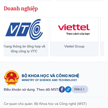
Chọn ngôn ngữ
Doanh nghiệp
Vietnamese
English
BỘ KHOA HỌC VÀ CÔNG NGHỆ
MINISTRY OF SCIENCE AND TECHNOLOGY
Trang thông tin tổng hợp về
Viettel Group
Điều khoản sử dụng
Theo dõi MST:
Góp ý
tổng công ty VTC
Cơ quan chủ quản: Bộ Khoa học và Công nghệ (MST)
Chịu trách nhiệm nội dung: Nguyễn Thị Hải Hằng
BỘ KHOA HỌC VÀ CÔNG NGHỆ
Giám đốc Trung tâm Truyền thông Khoa học và Công nghệ.
MINISTRY OF SCIENCE AND TECHNOLOGY
Liên hệ
Địa chỉ: Ban Biên tập Cổng TTĐT - 18 Nguyễn Du, TP. Hà Nội
Điều khoản sử dụng
Theo dõi MST:
Góp ý
Điện thoại: 024 3936 9506
Email:
stc@mst.gov.vn
©2026 Bản quyền thuộc Bộ Khoa Học và Công Nghệ
Cơ quan chủ quản: Bộ Khoa học và Công nghệ (MST)