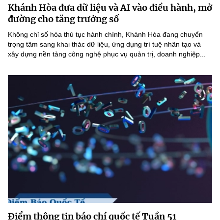
Khánh Hòa đưa dữ liệu và AI vào điều hành, mở
MST IOFFICE
Văn bản QPPL
Sở Khoa học và Công nghệ
Chuyển đổi số
đường cho tăng trưởng số
THỐNG KÊ
Không chỉ số hóa thủ tục hành chính, Khánh Hòa đang chuyển
Văn bản chỉ đạo điều hành
Bưu chính, Viễn thông
trọng tâm sang khai thác dữ liệu, ứng dụng trí tuệ nhân tạo và
xây dựng nền tảng công nghệ phục vụ quản trị, doanh nghiệp...
Multimedia
Khoa học và Công nghệ
Lấy ý kiến người dân về dự thảo VBQPPL
Sở hữu trí tuệ
THƯ ĐIỆN TỬ
Đổi mới sáng tạo
Tiêu chuẩn, đo lường, chất lượng
Khác
Chuyển đổi số
Năng lượng nguyên tử
Videos
Bưu chính, Viễn thông
Tin tổng hợp
Infographic
Sở hữu trí tuệ
Tin địa phương
Ảnh
Tiêu chuẩn, đo lường, chất lượng
Voice
Năng lượng nguyên tử
Nhiệm vụ trọng tâm
Điểm thông tin báo chí quốc tế Tuần 51