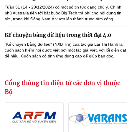
Chọn ngôn ngữ
Tuần 51 (14 - 20/12/2024) có một số tin tức đáng chú ý. Chính
phủ Australia tiến tới bắt buộc Big Tech trả phí cho nội dung tin
Vietnamese
English
tức, trong khi Đông Nam Á vươn lên thành trung tâm công...
Kể chuyện bằng dữ liệu trong thời đại 4.0
"Kể chuyện bằng dữ liệu" (NXB Trẻ) của tác giả Lại Thị Hạnh là
BỘ KHOA HỌC VÀ CÔNG NGHỆ
cuốn sách hiếm hoi được viết bởi một tác giả Việt, với lối diễn đạt
MINISTRY OF SCIENCE AND TECHNOLOGY
dễ hiểu. Cuốn sách có tính ứng dụng cao để giúp bạn đọc...
Điều khoản sử dụng
Theo dõi MST:
Góp ý
Cơ quan chủ quản: Bộ Khoa học và Công nghệ (MST)
Cổng thông tin điện tử các đơn vị thuộc
Chịu trách nhiệm nội dung: Nguyễn Thị Hải Hằng
Bộ
Giám đốc Trung tâm Truyền thông Khoa học và Công nghệ.
Liên hệ
Địa chỉ: Ban Biên tập Cổng TTĐT - 18 Nguyễn Du, TP. Hà Nội
Điện thoại: 024 3936 9506
Email:
stc@mst.gov.vn
©2026 Bản quyền thuộc Bộ Khoa Học và Công Nghệ