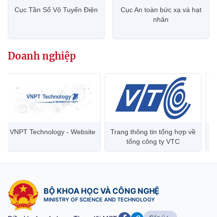
(Ghi rõ nguồn "https://mst.gov.vn" khi phát hành lại thông tin từ
Cục Tần Số Vô Tuyến Điện
Cục An toàn bức xạ và hạt
website này)
nhân
Doanh nghiệp
Trang thông tin tổng hợp về
Viettel Group
tổng công ty VTC
BỘ KHOA HỌC VÀ CÔNG NGHỆ
MINISTRY OF SCIENCE AND TECHNOLOGY