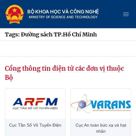
BỘ KHOA HỌC VÀ CÔNG NGHỆ
MINISTRY OF SCIENCE AND TECHNOLOGY
Tags: Đường sách TP.Hồ Chí Minh
Danh mục
Cổng thông tin điện tử các đơn vị thuộc
Trang chủ
Bộ
Giới thiệu
Chức năng nhiệm vụ
Tin tức sự kiện
Dịch vụ công
Cơ cấu tổ chức
Khoa học và Công nghệ
Cục Tần Số Vô Tuyến Điện
Cục An toàn bức xạ và hạt
Hệ thống văn bản
Lịch sử phát triển
Đổi mới sáng tạo
nhân