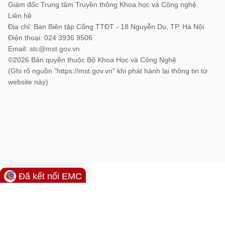
(Ghi rõ nguồn "https://mst.gov.vn" khi phát hành lại thông tin từ
Giám đốc Trung tâm Truyền thông Khoa học và Công nghệ.
website này)
Liên hệ
Địa chỉ: Ban Biên tập Cổng TTĐT - 18 Nguyễn Du, TP. Hà Nội
Điện thoại: 024 3936 9506
Email:
stc@mst.gov.vn
©2026 Bản quyền thuộc Bộ Khoa Học và Công Nghệ
(Ghi rõ nguồn "https://mst.gov.vn" khi phát hành lại thông tin từ
website này)
Đã kết nối EMC