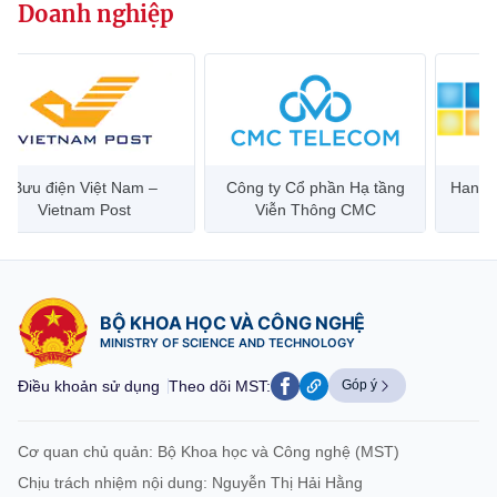
Doanh nghiệp
Chọn ngôn ngữ
Vietnamese
English
BỘ KHOA HỌC VÀ CÔNG NGHỆ
Bưu điện Việt Nam –
Công ty Cổ phần Hạ tầng
Hanoi 
MINISTRY OF SCIENCE AND TECHNOLOGY
Vietnam Post
Viễn Thông CMC
Điều khoản sử dụng
Theo dõi MST:
Góp ý
Cơ quan chủ quản: Bộ Khoa học và Công nghệ (MST)
BỘ KHOA HỌC VÀ CÔNG NGHỆ
Chịu trách nhiệm nội dung: Nguyễn Thị Hải Hằng
MINISTRY OF SCIENCE AND TECHNOLOGY
Giám đốc Trung tâm Truyền thông Khoa học và Công nghệ.
Liên hệ
Điều khoản sử dụng
Theo dõi MST:
Góp ý
Địa chỉ: Ban Biên tập Cổng TTĐT - 18 Nguyễn Du, TP. Hà Nội
Điện thoại: 024 3936 9506
Cơ quan chủ quản: Bộ Khoa học và Công nghệ (MST)
Email:
stc@mst.gov.vn
©2026 Bản quyền thuộc Bộ Khoa Học và Công Nghệ
Chịu trách nhiệm nội dung: Nguyễn Thị Hải Hằng