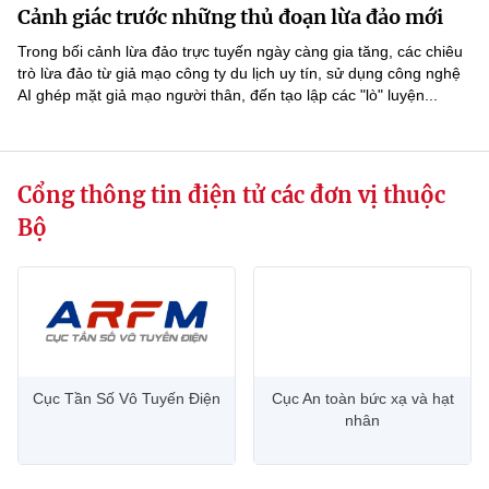
Cảnh giác trước những thủ đoạn lừa đảo mới
MST IOFFICE
Văn bản QPPL
Sở Khoa học và Công nghệ
Chuyển đổi số
Trong bối cảnh lừa đảo trực tuyến ngày càng gia tăng, các chiêu
THỐNG KÊ
trò lừa đảo từ giả mạo công ty du lịch uy tín, sử dụng công nghệ
Văn bản chỉ đạo điều hành
Bưu chính, Viễn thông
AI ghép mặt giả mạo người thân, đến tạo lập các "lò" luyện...
Multimedia
Khoa học và Công nghệ
Lấy ý kiến người dân về dự thảo VBQPPL
Sở hữu trí tuệ
THƯ ĐIỆN TỬ
Đổi mới sáng tạo
Cổng thông tin điện tử các đơn vị thuộc
Tiêu chuẩn, đo lường, chất lượng
Khác
Bộ
Chuyển đổi số
Năng lượng nguyên tử
Videos
Bưu chính, Viễn thông
Tin tổng hợp
Infographic
Sở hữu trí tuệ
Tin địa phương
Ảnh
Tiêu chuẩn, đo lường, chất lượng
Cục Tần Số Vô Tuyến Điện
Cục An toàn bức xạ và hạt
Voice
nhân
Năng lượng nguyên tử
Nhiệm vụ trọng tâm