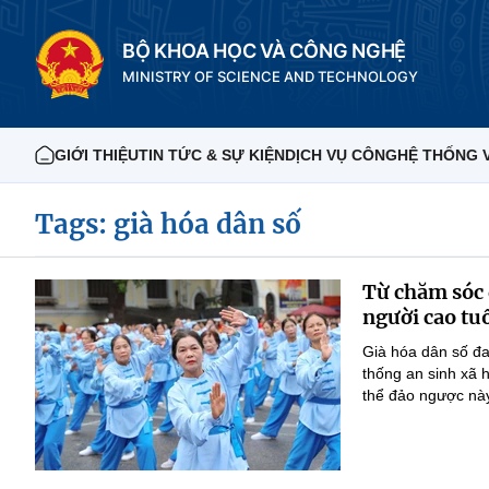
BỘ KHOA HỌC VÀ CÔNG NGHỆ
MINISTRY OF SCIENCE AND TECHNOLOGY
GIỚI THIỆU
TIN TỨC & SỰ KIỆN
DỊCH VỤ CÔNG
HỆ THỐNG 
Tags: già hóa dân số
Từ chăm sóc đ
người cao tu
Già hóa dân số đan
thống an sinh xã h
thể đảo ngược này