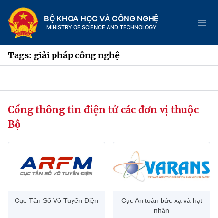
BỘ KHOA HỌC VÀ CÔNG NGHỆ
MINISTRY OF SCIENCE AND TECHNOLOGY
Tags: giải pháp công nghệ
Danh mục
Cổng thông tin điện tử các đơn vị thuộc
Trang chủ
Bộ
Giới thiệu
Chức năng nhiệm vụ
Tin tức sự kiện
Dịch vụ công
Cơ cấu tổ chức
Khoa học và Công nghệ
Cục Tần Số Vô Tuyến Điện
Cục An toàn bức xạ và hạt
Hệ thống văn bản
Lịch sử phát triển
Đổi mới sáng tạo
nhân