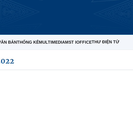
THƯ ĐIỆN TỬ
VĂN BẢN
THỐNG KÊ
MULTIMEDIA
MST IOFFICE
2022