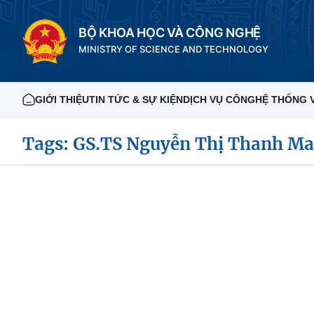
BỘ KHOA HỌC VÀ CÔNG NGHỆ
MINISTRY OF SCIENCE AND TECHNOLOGY
GIỚI THIỆU
TIN TỨC & SỰ KIỆN
DỊCH VỤ CÔNG
HỆ THỐNG 
Tags: GS.TS Nguyễn Thị Thanh Ma