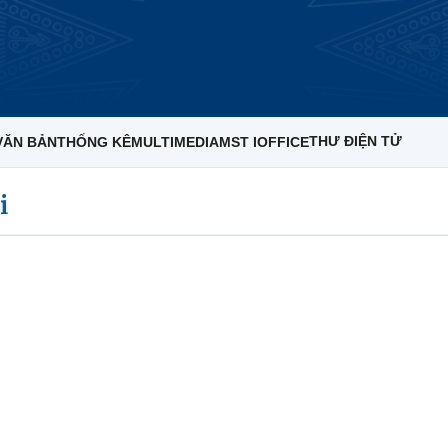
THƯ ĐIỆN TỬ
VĂN BẢN
THỐNG KÊ
MULTIMEDIA
MST IOFFICE
i