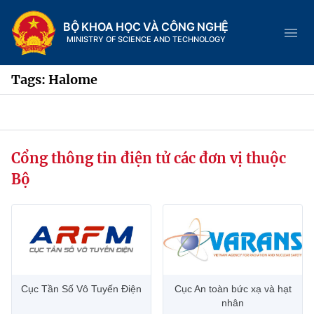
BỘ KHOA HỌC VÀ CÔNG NGHỆ
MINISTRY OF SCIENCE AND TECHNOLOGY
Tags: Halome
Danh mục
Cổng thông tin điện tử các đơn vị thuộc
Trang chủ
Bộ
Giới thiệu
Chức năng nhiệm vụ
Tin tức sự kiện
Dịch vụ công
Cơ cấu tổ chức
Khoa học và Công nghệ
Cục Tần Số Vô Tuyến Điện
Cục An toàn bức xạ và hạt
Hệ thống văn bản
Lịch sử phát triển
Đổi mới sáng tạo
nhân