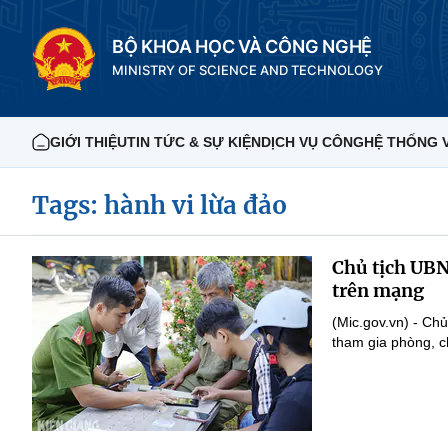
BỘ KHOA HỌC VÀ CÔNG NGHỆ
MINISTRY OF SCIENCE AND TECHNOLOGY
GIỚI THIỆU
TIN TỨC & SỰ KIỆN
DỊCH VỤ CÔNG
HỆ THỐNG 
Tags: hành vi lừa đảo
Chủ tịch UBN
trên mạng
(Mic.gov.vn) - Ch
tham gia phòng, c