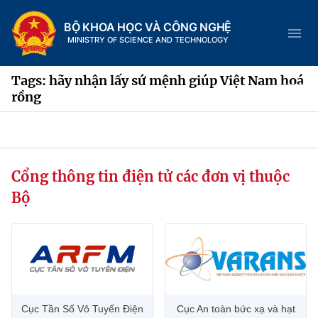
BỘ KHOA HỌC VÀ CÔNG NGHỆ
MINISTRY OF SCIENCE AND TECHNOLOGY
Tags: hãy nhận lấy sứ mệnh giúp Việt Nam hoá
rồng
Danh mục
Trang chủ
Cổng thông tin điện tử các đơn vị thuộc
Bộ
Giới thiệu
Chức năng nhiệm vụ
Tin tức sự kiện
Dịch vụ công
Cơ cấu tổ chức
Khoa học và Công nghệ
Hệ thống văn bản
Lịch sử phát triển
Đổi mới sáng tạo
Cục Tần Số Vô Tuyến Điện
Cục An toàn bức xạ và hạt