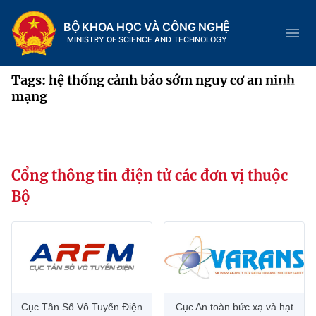
BỘ KHOA HỌC VÀ CÔNG NGHỆ
MINISTRY OF SCIENCE AND TECHNOLOGY
Tags: hệ thống cảnh báo sớm nguy cơ an ninh
mạng
Danh mục
Trang chủ
Cổng thông tin điện tử các đơn vị thuộc
Bộ
Giới thiệu
Chức năng nhiệm vụ
Tin tức sự kiện
Dịch vụ công
Cơ cấu tổ chức
Khoa học và Công nghệ
Hệ thống văn bản
Lịch sử phát triển
Đổi mới sáng tạo
Cục Tần Số Vô Tuyến Điện
Cục An toàn bức xạ và hạt