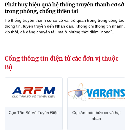
Phát huy hiệu quả hệ thống truyền thanh cơ sở
MST IOFFICE
Văn bản QPPL
Sở Khoa học và Công nghệ
Chuyển đổi số
trong phòng, chống thiên tai
THỐNG KÊ
Hệ thống truyền thanh cơ sở có vai trò quan trọng trong công tác
Văn bản chỉ đạo điều hành
Bưu chính, Viễn thông
thông tin, tuyên truyền đến Nhân dân. Không chỉ thông tin nhanh,
kịp thời, dễ dàng chuyển tải, mà ở những thời điểm “nóng”...
Multimedia
Khoa học và Công nghệ
Lấy ý kiến người dân về dự thảo VBQPPL
Sở hữu trí tuệ
THƯ ĐIỆN TỬ
Đổi mới sáng tạo
Tiêu chuẩn, đo lường, chất lượng
Cổng thông tin điện tử các đơn vị thuộc
Khác
Chuyển đổi số
Năng lượng nguyên tử
Bộ
Videos
Bưu chính, Viễn thông
Tin tổng hợp
Infographic
Sở hữu trí tuệ
Tin địa phương
Ảnh
Tiêu chuẩn, đo lường, chất lượng
Voice
Cục Tần Số Vô Tuyến Điện
Cục An toàn bức xạ và hạt
nhân
Năng lượng nguyên tử
Nhiệm vụ trọng tâm