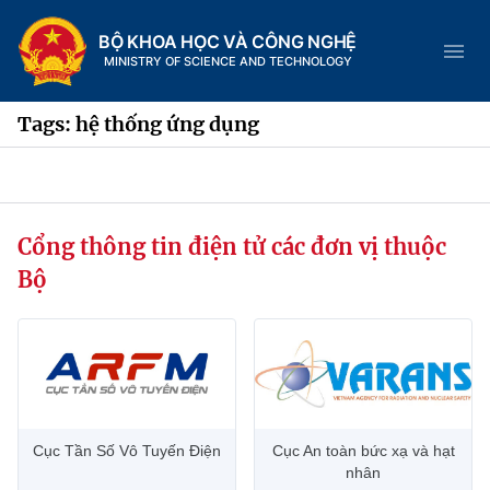
BỘ KHOA HỌC VÀ CÔNG NGHỆ
MINISTRY OF SCIENCE AND TECHNOLOGY
Tags: hệ thống ứng dụng
Danh mục
Cổng thông tin điện tử các đơn vị thuộc
Trang chủ
Bộ
Giới thiệu
Chức năng nhiệm vụ
Tin tức sự kiện
Dịch vụ công
Cơ cấu tổ chức
Khoa học và Công nghệ
Cục Tần Số Vô Tuyến Điện
Cục An toàn bức xạ và hạt
Hệ thống văn bản
Lịch sử phát triển
Đổi mới sáng tạo
nhân