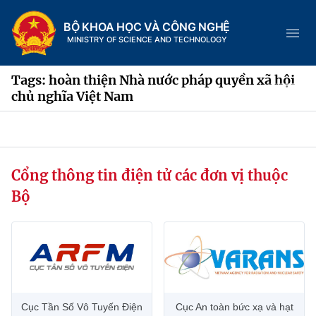
BỘ KHOA HỌC VÀ CÔNG NGHỆ
MINISTRY OF SCIENCE AND TECHNOLOGY
Tags: hoàn thiện Nhà nước pháp quyền xã hội
chủ nghĩa Việt Nam
Danh mục
Trang chủ
Cổng thông tin điện tử các đơn vị thuộc
Bộ
Giới thiệu
Chức năng nhiệm vụ
Tin tức sự kiện
Dịch vụ công
Cơ cấu tổ chức
Khoa học và Công nghệ
Hệ thống văn bản
Lịch sử phát triển
Đổi mới sáng tạo
Cục Tần Số Vô Tuyến Điện
Cục An toàn bức xạ và hạt