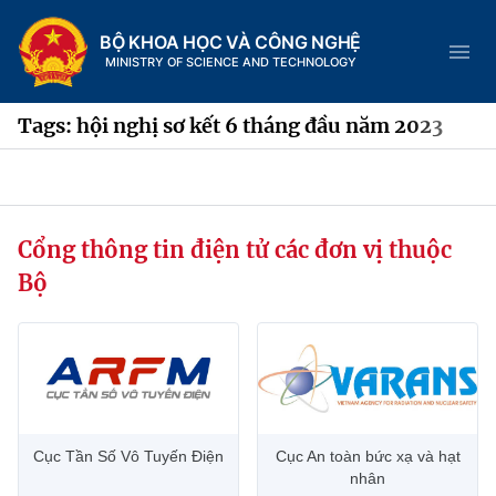
BỘ KHOA HỌC VÀ CÔNG NGHỆ
MINISTRY OF SCIENCE AND TECHNOLOGY
Tags: hội nghị sơ kết 6 tháng đầu năm 2023
Danh mục
Cổng thông tin điện tử các đơn vị thuộc
Trang chủ
Bộ
Giới thiệu
Chức năng nhiệm vụ
Tin tức sự kiện
Dịch vụ công
Cơ cấu tổ chức
Khoa học và Công nghệ
Cục Tần Số Vô Tuyến Điện
Cục An toàn bức xạ và hạt
Hệ thống văn bản
Lịch sử phát triển
Đổi mới sáng tạo
nhân