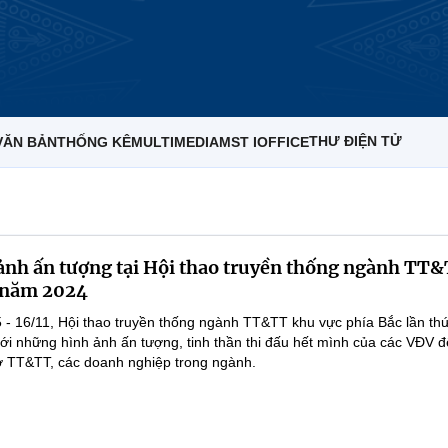
THƯ ĐIỆN TỬ
VĂN BẢN
THỐNG KÊ
MULTIMEDIA
MST IOFFICE
nh ấn tượng tại Hội thao truyền thống ngành TT
c năm 2024
5 - 16/11, Hội thao truyền thống ngành TT&TT khu vực phía Bắc lần th
với những hình ảnh ấn tượng, tinh thần thi đấu hết mình của các VĐV đ
ở TT&TT, các doanh nghiệp trong ngành.