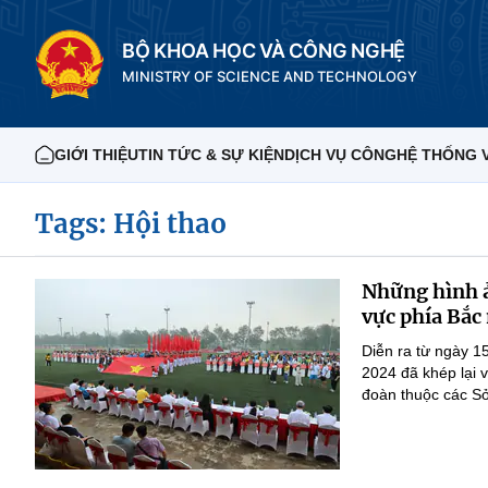
BỘ KHOA HỌC VÀ CÔNG NGHỆ
MINISTRY OF SCIENCE AND TECHNOLOGY
GIỚI THIỆU
TIN TỨC & SỰ KIỆN
DỊCH VỤ CÔNG
HỆ THỐNG 
Tags: Hội thao
Những hình ả
vực phía Bắ
Diễn ra từ ngày 1
2024 đã khép lại 
đoàn thuộc các S