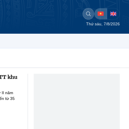
Thứ sáu, 7/8/2026
&TT khu
ứ II năm
ến từ 35