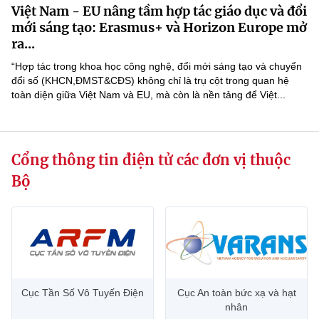
Việt Nam - EU nâng tầm hợp tác giáo dục và đổi
MST IOFFICE
Văn bản QPPL
Sở Khoa học và Công nghệ
Chuyển đổi số
mới sáng tạo: Erasmus+ và Horizon Europe mở
ra...
THỐNG KÊ
Văn bản chỉ đạo điều hành
Bưu chính, Viễn thông
“Hợp tác trong khoa học công nghệ, đổi mới sáng tạo và chuyển
Multimedia
đổi số (KHCN,ĐMST&CĐS) không chỉ là trụ cột trong quan hệ
Khoa học và Công nghệ
Lấy ý kiến người dân về dự thảo VBQPPL
Sở hữu trí tuệ
toàn diện giữa Việt Nam và EU, mà còn là nền tảng để Việt...
THƯ ĐIỆN TỬ
Đổi mới sáng tạo
Tiêu chuẩn, đo lường, chất lượng
Khác
Chuyển đổi số
Cổng thông tin điện tử các đơn vị thuộc
Năng lượng nguyên tử
Videos
Bộ
Bưu chính, Viễn thông
Tin tổng hợp
Infographic
Sở hữu trí tuệ
Tin địa phương
Ảnh
Tiêu chuẩn, đo lường, chất lượng
Voice
Năng lượng nguyên tử
Cục Tần Số Vô Tuyến Điện
Cục An toàn bức xạ và hạt
Nhiệm vụ trọng tâm
nhân