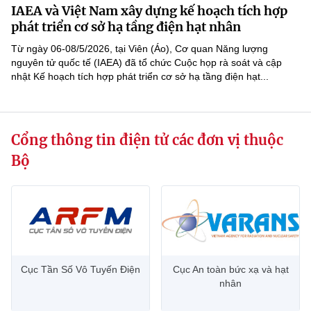
IAEA và Việt Nam xây dựng kế hoạch tích hợp
MST IOFFICE
Văn bản QPPL
Sở Khoa học và Công nghệ
Chuyển đổi số
phát triển cơ sở hạ tầng điện hạt nhân
THỐNG KÊ
Từ ngày 06-08/5/2026, tại Viên (Áo), Cơ quan Năng lượng
Văn bản chỉ đạo điều hành
Bưu chính, Viễn thông
nguyên tử quốc tế (IAEA) đã tổ chức Cuộc họp rà soát và cập
nhật Kế hoạch tích hợp phát triển cơ sở hạ tầng điện hạt...
Multimedia
Khoa học và Công nghệ
Lấy ý kiến người dân về dự thảo VBQPPL
Sở hữu trí tuệ
THƯ ĐIỆN TỬ
Đổi mới sáng tạo
Tiêu chuẩn, đo lường, chất lượng
Cổng thông tin điện tử các đơn vị thuộc
Khác
Chuyển đổi số
Năng lượng nguyên tử
Bộ
Videos
Bưu chính, Viễn thông
Tin tổng hợp
Infographic
Sở hữu trí tuệ
Tin địa phương
Ảnh
Tiêu chuẩn, đo lường, chất lượng
Voice
Cục Tần Số Vô Tuyến Điện
Cục An toàn bức xạ và hạt
nhân
Năng lượng nguyên tử
Nhiệm vụ trọng tâm