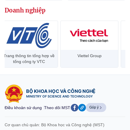
Chọn ngôn ngữ
Doanh nghiệp
Vietnamese
English
BỘ KHOA HỌC VÀ CÔNG NGHỆ
MINISTRY OF SCIENCE AND TECHNOLOGY
Trang thông tin tổng hợp về
Viettel Group
Điều khoản sử dụng
Theo dõi MST:
Góp ý
tổng công ty VTC
Cơ quan chủ quản: Bộ Khoa học và Công nghệ (MST)
Chịu trách nhiệm nội dung: Nguyễn Thị Hải Hằng
BỘ KHOA HỌC VÀ CÔNG NGHỆ
Giám đốc Trung tâm Truyền thông Khoa học và Công nghệ.
MINISTRY OF SCIENCE AND TECHNOLOGY
Liên hệ
Địa chỉ: Ban Biên tập Cổng TTĐT - 18 Nguyễn Du, TP. Hà Nội
Điều khoản sử dụng
Theo dõi MST:
Góp ý
Điện thoại: 024 3936 9506
Email:
stc@mst.gov.vn
©2026 Bản quyền thuộc Bộ Khoa Học và Công Nghệ
Cơ quan chủ quản: Bộ Khoa học và Công nghệ (MST)