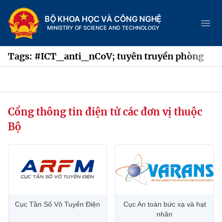
BỘ KHOA HỌC VÀ CÔNG NGHỆ
MINISTRY OF SCIENCE AND TECHNOLOGY
Tags: #ICT_anti_nCoV; tuyên truyền phòng
Danh mục
Cổng thông tin điện tử các đơn vị thuộc
Trang chủ
Bộ
Giới thiệu
Chức năng nhiệm vụ
Tin tức sự kiện
Dịch vụ công
Cơ cấu tổ chức
Khoa học và Công nghệ
Cục Tần Số Vô Tuyến Điện
Cục An toàn bức xạ và hạt
Hệ thống văn bản
Lịch sử phát triển
Đổi mới sáng tạo
nhân