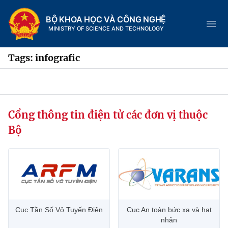
BỘ KHOA HỌC VÀ CÔNG NGHỆ
MINISTRY OF SCIENCE AND TECHNOLOGY
Tags: infografic
Danh mục
Cổng thông tin điện tử các đơn vị thuộc
Trang chủ
Bộ
Giới thiệu
Chức năng nhiệm vụ
Tin tức sự kiện
Dịch vụ công
Cơ cấu tổ chức
Khoa học và Công nghệ
Cục Tần Số Vô Tuyến Điện
Cục An toàn bức xạ và hạt
Hệ thống văn bản
Lịch sử phát triển
Đổi mới sáng tạo
nhân