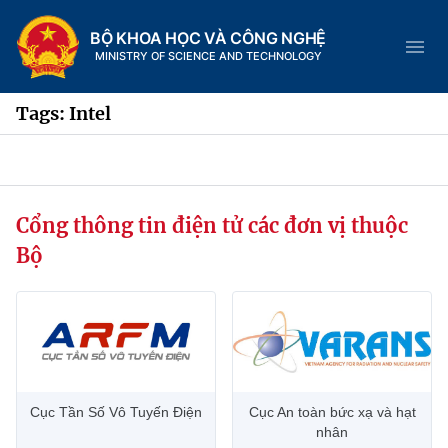
BỘ KHOA HỌC VÀ CÔNG NGHỆ
MINISTRY OF SCIENCE AND TECHNOLOGY
Tags: Intel
Danh mục
Cổng thông tin điện tử các đơn vị thuộc
Trang chủ
Bộ
Giới thiệu
Chức năng nhiệm vụ
Tin tức sự kiện
Dịch vụ công
Cơ cấu tổ chức
Khoa học và Công nghệ
Cục Tần Số Vô Tuyến Điện
Cục An toàn bức xạ và hạt
Hệ thống văn bản
Lịch sử phát triển
Đổi mới sáng tạo
nhân