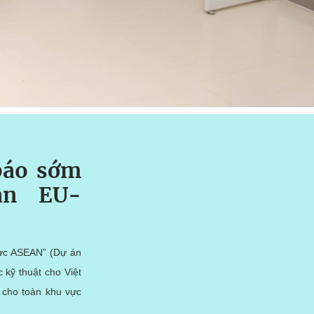
báo sớm
án EU-
vực ASEAN” (Dự án
kỹ thuật cho Việt
 cho toàn khu vực