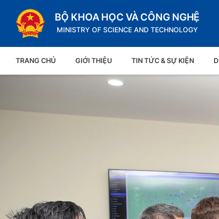
BỘ KHOA HỌC VÀ CÔNG NGHỆ
MINISTRY OF SCIENCE AND TECHNOLOGY
TRANG CHỦ
GIỚI THIỆU
TIN TỨC & SỰ KIỆN
D