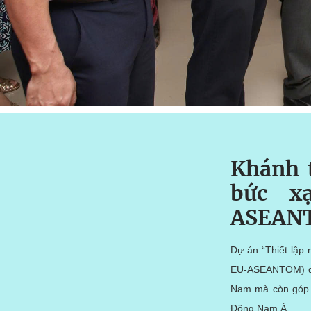
Khánh 
bức x
ASEANT
Dự án “Thiết lập
EU-ASEANTOM) do 
Nam mà còn góp p
Đông Nam Á.