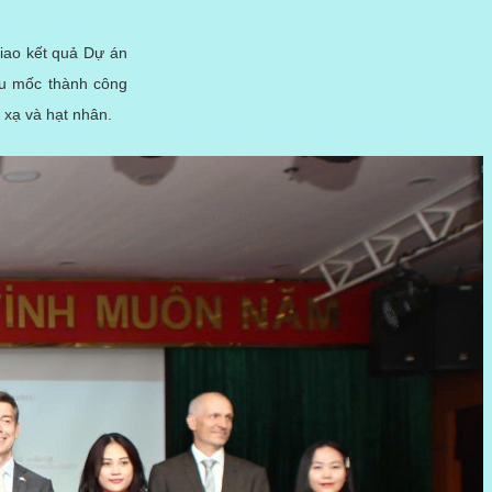
iao kết quả Dự án
ấu mốc thành công
 xạ và hạt nhân.