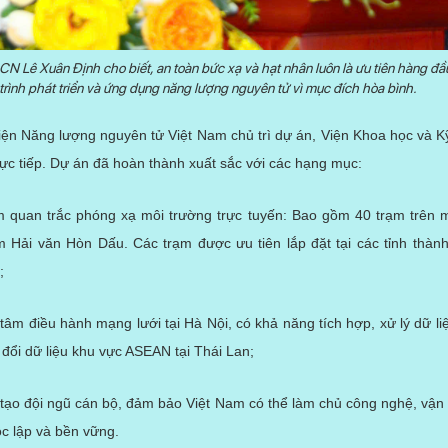
 Lê Xuân Định cho biết, an toàn bức xạ và hạt nhân luôn là ưu tiên hàng đ
trình phát triển và ứng dụng năng lượng nguyên tử vì mục đích hòa bình.
n Năng lượng nguyên tử Việt Nam chủ trì dự án, Viện Khoa học và Kỹ
trực tiếp. Dự án đã hoàn thành xuất sắc với các hạng mục:
ạm quan trắc phóng xạ môi trường trực tuyến: Bao gồm 40 trạm trên 
m Hải văn Hòn Dấu. Các trạm được ưu tiên lắp đặt tại các tỉnh thàn
;
tâm điều hành mạng lưới tại Hà Nội, có khả năng tích hợp, xử lý dữ liệ
 đổi dữ liệu khu vực ASEAN tại Thái Lan;
tạo đội ngũ cán bộ, đảm bảo Việt Nam có thể làm chủ công nghệ, vận 
c lập và bền vững.