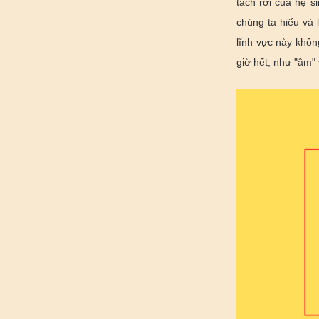
tách rời của hệ s
chúng ta hiểu và 
lĩnh vực này khôn
giờ hết, như "âm"