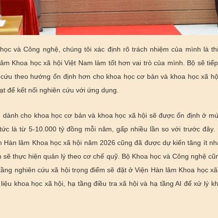
ọc và Công nghệ, chúng tôi xác định rõ trách nhiệm của mình là th
 lâm
Khoa học xã hội Việt Nam
làm tốt hơn vai trò của mình. Bộ sẽ tiế
n cứu theo hướng ổn định hơn cho khoa học cơ bản và khoa học xã hộ
ạt để kết nối nghiên cứu với ứng dụng.
 dành cho khoa học cơ bản và khoa học xã hội sẽ được ổn định ở mứ
ức là từ 5-10.000 tỷ đồng mỗi năm, gấp nhiều lần so với trước đây
 Hàn lâm Khoa học xã hội năm 2026 cũng đã được dự kiến tăng ít nhấ
 sẽ thực hiện quản lý theo cơ chế quỹ. Bộ Khoa học và Công nghệ cũ
tầng nghiên cứu xã hội trọng điểm sẽ đặt ở Viện Hàn lâm
Khoa học xã
 liệu khoa học xã hội, hạ tầng điều tra xã hội và hạ tầng AI để xử lý k