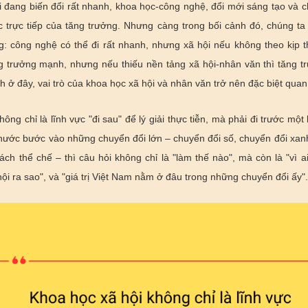
i đang biến đổi rất nhanh, khoa học-công nghệ, đổi mới sáng tạo và 
c trực tiếp của tăng trưởng. Nhưng càng trong bối cảnh đó, chúng t
g: công nghệ có thể đi rất nhanh, nhưng xã hội nếu không theo kịp thì
ng trưởng mạnh, nhưng nếu thiếu nền tảng xã hội-nhân văn thì tăng 
 ở đây, vai trò của khoa học xã hội và nhân văn trở nên đặc biệt quan
ông chỉ là lĩnh vực "đi sau" để lý giải thực tiễn, mà phải đi trước mộ
t nước bước vào những chuyển đổi lớn – chuyển đổi số, chuyển đổi xan
cách thể chế – thì câu hỏi không chỉ là "làm thế nào", mà còn là "vì a
 hội ra sao", và "giá trị Việt Nam nằm ở đâu trong những chuyển đổi ấy".