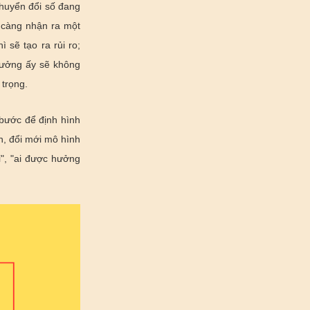
chuyển đổi số đang
a càng nhận ra một
 sẽ tạo ra rủi ro;
trưởng ấy sẽ không
 trọng.
t bước để định hình
h, đổi mới mô hình
i", "ai được hưởng