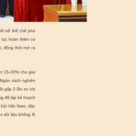
iết kế thể chế phù
p tục hoàn thiện cơ
i, đồng thời mở ra
c 15-20% cho giai
. Ngân sách nghiên
t gấp 3 lần so với
ng đã lập kế hoạch
 hội Việt Nam
, đặc
ho dữ liệu khổng lồ