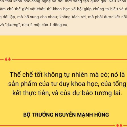
inh thái khoa học-công nghệ và đổi mới sáng tạo quốc gia. Nếu khoa
làm chủ thế giới vật chất, thì khoa học xã hội giúp chúng ta hiểu và d
g đối lập, mà bổ sung cho nhau; không tách rời, mà phải được kết nố
 và "dương", như 2 mặt của 1 đồng xu.