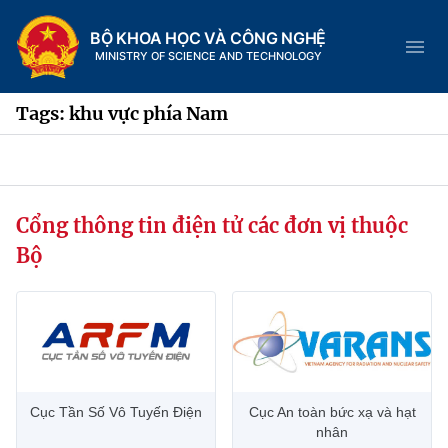
BỘ KHOA HỌC VÀ CÔNG NGHỆ
MINISTRY OF SCIENCE AND TECHNOLOGY
Tags: khu vực phía Nam
Danh mục
Cổng thông tin điện tử các đơn vị thuộc
Trang chủ
Bộ
Giới thiệu
Chức năng nhiệm vụ
Tin tức sự kiện
Dịch vụ công
Cơ cấu tổ chức
Khoa học và Công nghệ
Cục Tần Số Vô Tuyến Điện
Cục An toàn bức xạ và hạt
Hệ thống văn bản
Lịch sử phát triển
Đổi mới sáng tạo
nhân