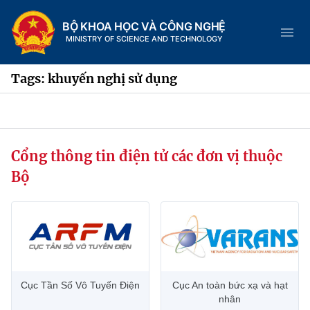
BỘ KHOA HỌC VÀ CÔNG NGHỆ
MINISTRY OF SCIENCE AND TECHNOLOGY
Tags: khuyến nghị sử dụng
Danh mục
Cổng thông tin điện tử các đơn vị thuộc
Trang chủ
Bộ
Giới thiệu
Chức năng nhiệm vụ
Tin tức sự kiện
Dịch vụ công
Cơ cấu tổ chức
Khoa học và Công nghệ
Cục Tần Số Vô Tuyến Điện
Cục An toàn bức xạ và hạt
Hệ thống văn bản
Lịch sử phát triển
Đổi mới sáng tạo
nhân