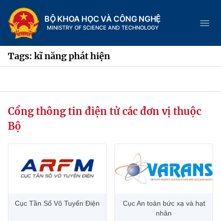
BỘ KHOA HỌC VÀ CÔNG NGHỆ
MINISTRY OF SCIENCE AND TECHNOLOGY
Tags: kĩ năng phát hiện
Danh mục
Cổng thông tin điện tử các đơn vị thuộc
Trang chủ
Bộ
Giới thiệu
Chức năng nhiệm vụ
Tin tức sự kiện
Dịch vụ công
Cơ cấu tổ chức
Khoa học và Công nghệ
Cục Tần Số Vô Tuyến Điện
Cục An toàn bức xạ và hạt
Hệ thống văn bản
Lịch sử phát triển
Đổi mới sáng tạo
nhân