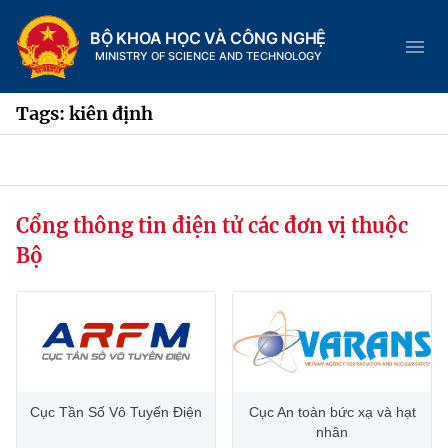
BỘ KHOA HỌC VÀ CÔNG NGHỆ
MINISTRY OF SCIENCE AND TECHNOLOGY
Tags: kiên định
Danh mục
Cổng thông tin điện tử các đơn vị thuộc
Trang chủ
Bộ
Giới thiệu
Chức năng nhiệm vụ
Tin tức sự kiện
Dịch vụ công
Cơ cấu tổ chức
Khoa học và Công nghệ
Cục Tần Số Vô Tuyến Điện
Cục An toàn bức xạ và hạt
Hệ thống văn bản
Lịch sử phát triển
Đổi mới sáng tạo
nhân