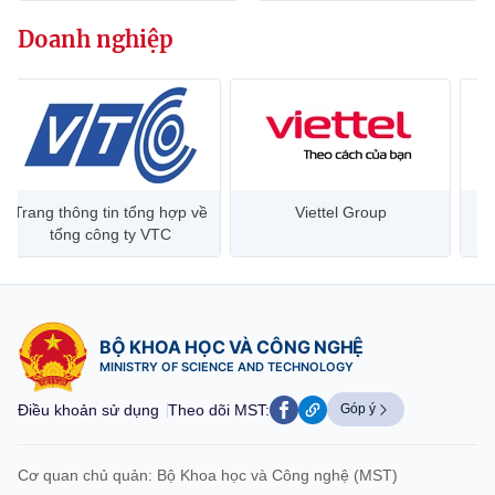
Chọn ngôn ngữ
Doanh nghiệp
Vietnamese
English
BỘ KHOA HỌC VÀ CÔNG NGHỆ
MINISTRY OF SCIENCE AND TECHNOLOGY
Trang thông tin tổng hợp về
Viettel Group
Điều khoản sử dụng
Theo dõi MST:
Góp ý
tổng công ty VTC
Cơ quan chủ quản: Bộ Khoa học và Công nghệ (MST)
Chịu trách nhiệm nội dung: Nguyễn Thị Hải Hằng
BỘ KHOA HỌC VÀ CÔNG NGHỆ
Giám đốc Trung tâm Truyền thông Khoa học và Công nghệ.
MINISTRY OF SCIENCE AND TECHNOLOGY
Liên hệ
Địa chỉ: Ban Biên tập Cổng TTĐT - 18 Nguyễn Du, TP. Hà Nội
Điều khoản sử dụng
Theo dõi MST:
Góp ý
Điện thoại: 024 3936 9506
Email:
stc@mst.gov.vn
©2026 Bản quyền thuộc Bộ Khoa Học và Công Nghệ
Cơ quan chủ quản: Bộ Khoa học và Công nghệ (MST)