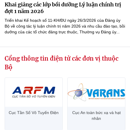
Khai giảng các lớp bồi dưỡng Lý luận chính trị
MST IOFFICE
Văn bản QPPL
Sở Khoa học và Công nghệ
Chuyển đổi số
đợt 1 năm 2026
THỐNG KÊ
Triển khai Kế hoạch số 11-KH/ĐU ngày 26/3/2026 của Đảng ủy
Văn bản chỉ đạo điều hành
Bưu chính, Viễn thông
Bộ về công tác lý luận chính trị năm 2026 và nhu cầu đào tạo, bồi
dưỡng của các tổ chức đảng trực thuộc, Thường vụ Đảng ủy...
Multimedia
Khoa học và Công nghệ
Lấy ý kiến người dân về dự thảo VBQPPL
Sở hữu trí tuệ
THƯ ĐIỆN TỬ
Đổi mới sáng tạo
Tiêu chuẩn, đo lường, chất lượng
Cổng thông tin điện tử các đơn vị thuộc
Khác
Chuyển đổi số
Năng lượng nguyên tử
Bộ
Videos
Bưu chính, Viễn thông
Tin tổng hợp
Infographic
Sở hữu trí tuệ
Tin địa phương
Ảnh
Tiêu chuẩn, đo lường, chất lượng
Voice
Cục Tần Số Vô Tuyến Điện
Cục An toàn bức xạ và hạt
nhân
Năng lượng nguyên tử
Nhiệm vụ trọng tâm