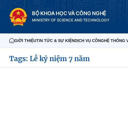
BỘ KHOA HỌC VÀ CÔNG NGHỆ
MINISTRY OF SCIENCE AND TECHNOLOGY
GIỚI THIỆU
TIN TỨC & SỰ KIỆN
DỊCH VỤ CÔNG
HỆ THỐNG 
Tags: Lễ kỷ niệm 7 năm