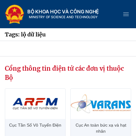
BỘ KHOA HỌC VÀ CÔNG NGHỆ
MINISTRY OF SCIENCE AND TECHNOLOGY
Tags: lộ dữ liệu
Danh mục
Cổng thông tin điện tử các đơn vị thuộc
Trang chủ
Bộ
Giới thiệu
Chức năng nhiệm vụ
Tin tức sự kiện
Dịch vụ công
Cơ cấu tổ chức
Khoa học và Công nghệ
Cục Tần Số Vô Tuyến Điện
Cục An toàn bức xạ và hạt
Hệ thống văn bản
Lịch sử phát triển
Đổi mới sáng tạo
nhân