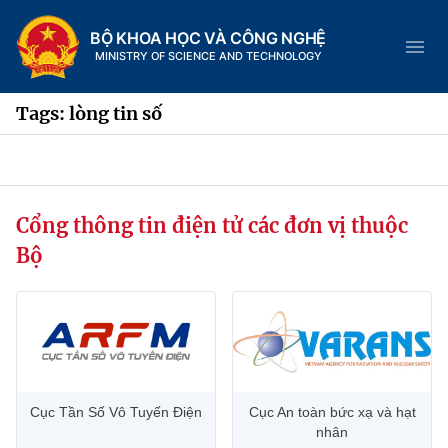
BỘ KHOA HỌC VÀ CÔNG NGHỆ
MINISTRY OF SCIENCE AND TECHNOLOGY
Tags: lòng tin số
Danh mục
Cổng thông tin điện tử các đơn vị thuộc
Trang chủ
Bộ
Giới thiệu
Chức năng nhiệm vụ
Tin tức sự kiện
Dịch vụ công
Cơ cấu tổ chức
Khoa học và Công nghệ
Cục Tần Số Vô Tuyến Điện
Cục An toàn bức xạ và hạt
Hệ thống văn bản
Lịch sử phát triển
Đổi mới sáng tạo
nhân