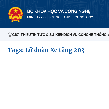
BỘ KHOA HỌC VÀ CÔNG NGHỆ
MINISTRY OF SCIENCE AND TECHNOLOGY
GIỚI THIỆU
TIN TỨC & SỰ KIỆN
DỊCH VỤ CÔNG
HỆ THỐNG 
Tags: Lữ đoàn Xe tăng 203