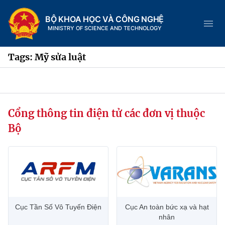
BỘ KHOA HỌC VÀ CÔNG NGHỆ
MINISTRY OF SCIENCE AND TECHNOLOGY
Tags: Mỹ sửa luật
Danh mục
Cổng thông tin điện tử các đơn vị thuộc
Trang chủ
Bộ
Giới thiệu
Chức năng nhiệm vụ
Tin tức sự kiện
Dịch vụ công
Cơ cấu tổ chức
Khoa học và Công nghệ
Cục Tần Số Vô Tuyến Điện
Cục An toàn bức xạ và hạt
Hệ thống văn bản
Lịch sử phát triển
Đổi mới sáng tạo
nhân