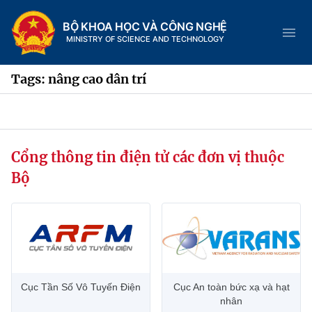
BỘ KHOA HỌC VÀ CÔNG NGHỆ
MINISTRY OF SCIENCE AND TECHNOLOGY
Tags: nâng cao dân trí
Danh mục
Cổng thông tin điện tử các đơn vị thuộc
Trang chủ
Bộ
Giới thiệu
Chức năng nhiệm vụ
Tin tức sự kiện
Dịch vụ công
Cơ cấu tổ chức
Khoa học và Công nghệ
Cục Tần Số Vô Tuyến Điện
Cục An toàn bức xạ và hạt
Hệ thống văn bản
Lịch sử phát triển
Đổi mới sáng tạo
nhân