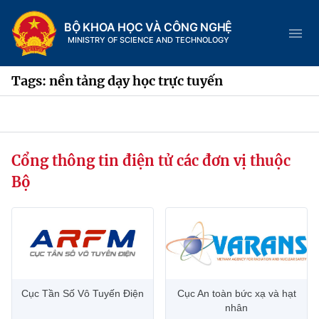
BỘ KHOA HỌC VÀ CÔNG NGHỆ
MINISTRY OF SCIENCE AND TECHNOLOGY
Tags: nền tảng dạy học trực tuyến
Danh mục
Cổng thông tin điện tử các đơn vị thuộc
Trang chủ
Bộ
Giới thiệu
Chức năng nhiệm vụ
Tin tức sự kiện
Dịch vụ công
Cơ cấu tổ chức
Khoa học và Công nghệ
Cục Tần Số Vô Tuyến Điện
Cục An toàn bức xạ và hạt
Hệ thống văn bản
Lịch sử phát triển
Đổi mới sáng tạo
nhân