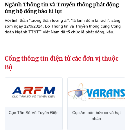
Chọn ngôn ngữ
Ngành Thông tin và Truyền thông phát động
ủng hộ đồng bào lũ lụt
Vietnamese
English
Với tinh thần "tương thân tương ái", "lá lành đùm lá rách", sáng
sớm ngày 12/9/2024, Bộ Thông tin và Truyền thông cùng Công
đoàn Ngành TT&TT Việt Nam đã tổ chức lễ phát động, kêu...
BỘ KHOA HỌC VÀ CÔNG NGHỆ
MINISTRY OF SCIENCE AND TECHNOLOGY
Cổng thông tin điện tử các đơn vị thuộc
Điều khoản sử dụng
Theo dõi MST:
Góp ý
Bộ
Cơ quan chủ quản: Bộ Khoa học và Công nghệ (MST)
Chịu trách nhiệm nội dung: Nguyễn Thị Hải Hằng
Giám đốc Trung tâm Truyền thông Khoa học và Công nghệ.
Liên hệ
Địa chỉ: Ban Biên tập Cổng TTĐT - 18 Nguyễn Du, TP. Hà Nội
Điện thoại: 024 3936 9506
Cục Tần Số Vô Tuyến Điện
Cục An toàn bức xạ và hạt
Email:
stc@mst.gov.vn
nhân
©2026 Bản quyền thuộc Bộ Khoa Học và Công Nghệ