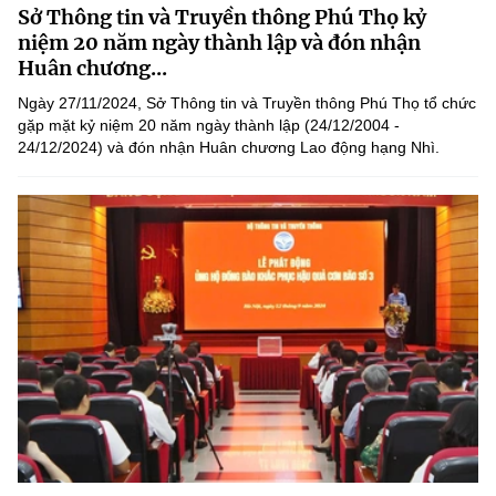
Sở Thông tin và Truyền thông Phú Thọ kỷ
MST IOFFICE
Văn bản QPPL
Sở Khoa học và Công nghệ
Chuyển đổi số
niệm 20 năm ngày thành lập và đón nhận
Huân chương...
THỐNG KÊ
Văn bản chỉ đạo điều hành
Bưu chính, Viễn thông
Ngày 27/11/2024, Sở Thông tin và Truyền thông Phú Thọ tổ chức
Multimedia
gặp mặt kỷ niệm 20 năm ngày thành lập (24/12/2004 -
Khoa học và Công nghệ
Lấy ý kiến người dân về dự thảo VBQPPL
Sở hữu trí tuệ
24/12/2024) và đón nhận Huân chương Lao động hạng Nhì.
THƯ ĐIỆN TỬ
Đổi mới sáng tạo
Tiêu chuẩn, đo lường, chất lượng
Khác
Chuyển đổi số
Năng lượng nguyên tử
Videos
Bưu chính, Viễn thông
Tin tổng hợp
Infographic
Sở hữu trí tuệ
Tin địa phương
Ảnh
Tiêu chuẩn, đo lường, chất lượng
Voice
Năng lượng nguyên tử
Nhiệm vụ trọng tâm