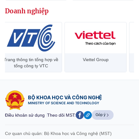
(Ghi rõ nguồn "https://mst.gov.vn" khi phát hành lại thông tin từ
website này)
Doanh nghiệp
Trang thông tin tổng hợp về
Viettel Group
tổng công ty VTC
BỘ KHOA HỌC VÀ CÔNG NGHỆ
MINISTRY OF SCIENCE AND TECHNOLOGY
Điều khoản sử dụng
Theo dõi MST:
Góp ý
Cơ quan chủ quản: Bộ Khoa học và Công nghệ (MST)