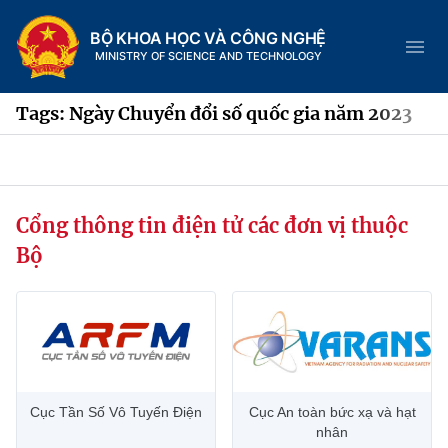
BỘ KHOA HỌC VÀ CÔNG NGHỆ
MINISTRY OF SCIENCE AND TECHNOLOGY
Tags: Ngày Chuyển đổi số quốc gia năm 2023
Danh mục
Cổng thông tin điện tử các đơn vị thuộc
Trang chủ
Bộ
Giới thiệu
Chức năng nhiệm vụ
Tin tức sự kiện
Dịch vụ công
Cơ cấu tổ chức
Khoa học và Công nghệ
Cục Tần Số Vô Tuyến Điện
Cục An toàn bức xạ và hạt
Hệ thống văn bản
Lịch sử phát triển
Đổi mới sáng tạo
nhân